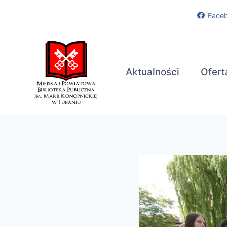
Przejdź
Face
do
treści
Aktualności
Ofert