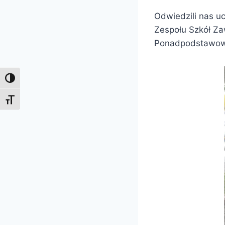
Odwiedzili nas 
Zespołu Szkół Za
Ponadpodstawowy
Toggle High Contrast
Toggle Font size