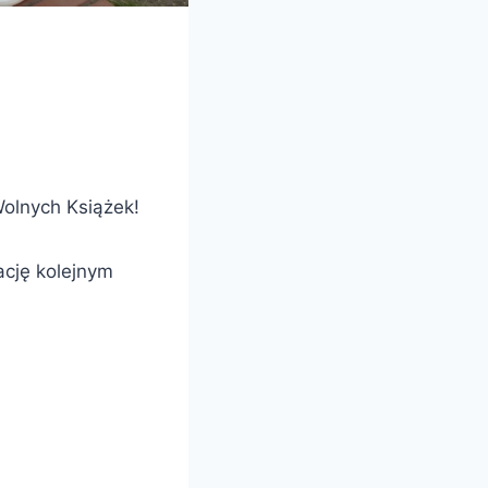
olnych Książek!
rację kolejnym