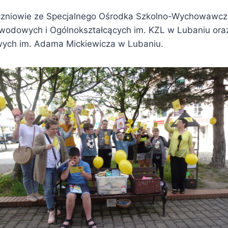
uczniowie ze Specjalnego Ośrodka Szkolno-Wychowawcz
wodowych i Ogólnokształcących im. KZL w Lubaniu ora
ch im. Adama Mickiewicza w Lubaniu.