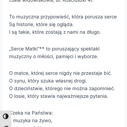
(Sala widowiskowa, ul. Kościuszki 4).
To muzyczna przypowieść, która porusza serce
Są historie, które się ogląda.
I są takie, które zostają z nami na długo.
„Serce Matki”** to poruszający spektakl
muzyczny o miłości, pamięci i wyborze.
O matce, której serce nigdy nie przestaje bić.
O synu, który szuka własnej drogi.
O dzieciństwie, którego nie można zapomnieć.
O losie, który stawia najważniejsze pytania.
Czeka na Państwa:
Toggle High Contrast
* muzyka na żywo,