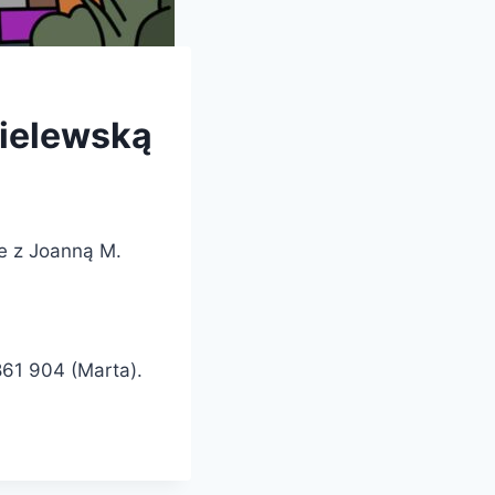
mielewską
e z Joanną M.
861 904 (Marta).