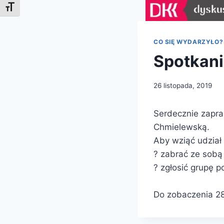
Toggle Font size
CO SIĘ WYDARZYŁO?
Spotkani
26 listopada, 2019
Serdecznie zapra
Chmielewską.
Aby wziąć udział 
? zabrać ze sobą
? zgłosić grupę 
Do zobaczenia 28 