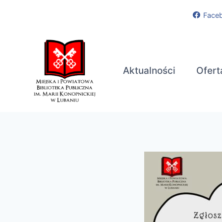
Przejdź
Face
do
treści
Aktualności
Ofert