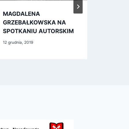
MAGDALENA
Szkolen
GRZEBAŁKOWSKA NA
Intelige
SPOTKANIU AUTORSKIM
17 kwietnia
12 grudnia, 2019