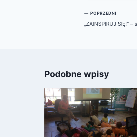
Nawigacja
POPRZEDNI
„ZAINSPIRUJ SIĘ!” – s
wpisu
Podobne wpisy