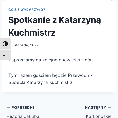
CO SIĘ WYDARZYŁO?
Spotkanie z Katarzyną
Kuchmistrz
Toggle High Contrast
11 listopada, 2022
Toggle Font size
Zapraszamy na kolejne opowieści z gór.
Tym razem gościem będzie Przewodnik
Sudecki Katarzyna Kuchmistrz.
Nawigacja
POPRZEDNI
NASTĘPNY
Historia Jakuba
Karkonoskie