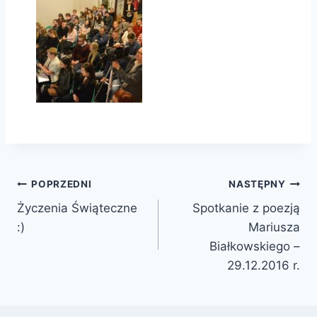
Nawigacja
POPRZEDNI
NASTĘPNY
Życzenia Świąteczne
Spotkanie z poezją
wpisu
:)
Mariusza
Białkowskiego –
29.12.2016 r.