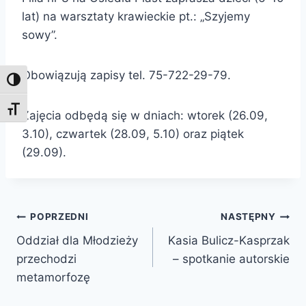
lat) na warsztaty krawieckie pt.: „Szyjemy
sowy”.
Obowiązują zapisy tel. 75-722-29-79.
Toggle High Contrast
Toggle Font size
Zajęcia odbędą się w dniach: wtorek (26.09,
3.10), czwartek (28.09, 5.10) oraz piątek
(29.09).
Nawigacja
POPRZEDNI
NASTĘPNY
Oddział dla Młodzieży
Kasia Bulicz-Kasprzak
wpisu
przechodzi
– spotkanie autorskie
metamorfozę