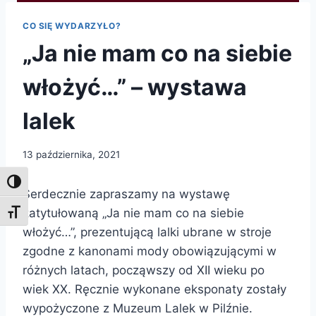
CO SIĘ WYDARZYŁO?
„Ja nie mam co na siebie
włożyć…” – wystawa
lalek
13 października, 2021
Toggle High Contrast
Serdecznie zapraszamy na wystawę
zatytułowaną „Ja nie mam co na siebie
Toggle Font size
włożyć…”, prezentującą lalki ubrane w stroje
zgodne z kanonami mody obowiązującymi w
różnych latach, począwszy od XII wieku po
wiek XX. Ręcznie wykonane eksponaty zostały
wypożyczone z Muzeum Lalek w Pilźnie.