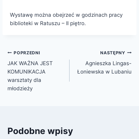
Wystawę można obejrzeć w godzinach pracy
biblioteki w Ratuszu – II piętro.
Nawigacja
POPRZEDNI
NASTĘPNY
JAK WAŻNA JEST
Agnieszka Lingas-
wpisu
KOMUNIKACJA
Łoniewska w Lubaniu
warsztaty dla
młodzieży
Podobne wpisy