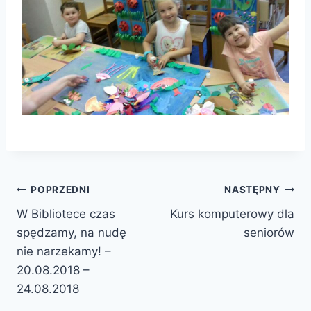
Nawigacja
POPRZEDNI
NASTĘPNY
W Bibliotece czas
Kurs komputerowy dla
wpisu
spędzamy, na nudę
seniorów
nie narzekamy! –
20.08.2018 –
24.08.2018