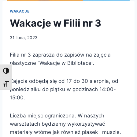
WAKACJE
Wakacje w Filii nr 3
31 lipca, 2023
Filia nr 3 zaprasza do zapisów na zajęcia
plastyczne “Wakacje w Bibliotece”.
Toggle High Contrast
Zajęcia odbędą się od 17 do 30 sierpnia, od
Toggle Font size
poniedziałku do piątku w godzinach 14:00-
15:00.
Liczba miejsc ograniczona. W naszych
warsztatach będziemy wykorzystywać
materiały wtórne jak również piasek i muszle.