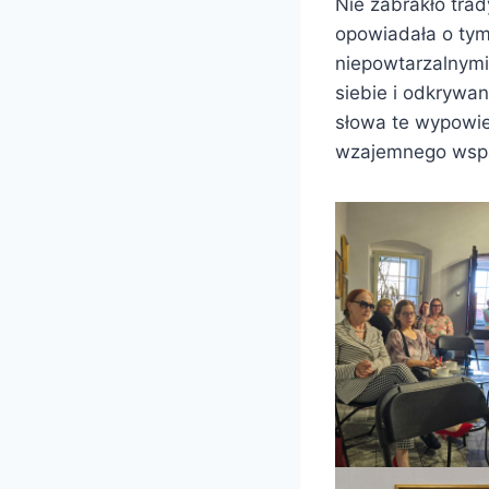
Nie zabrakło tra
opowiadała o tym, 
niepowtarzalnymi
siebie i odkrywa
słowa te wypowied
wzajemnego wspar