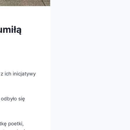
umiłą
z ich inicjatywy
 odbyło się
tkę poetki,