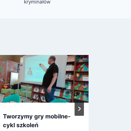
kryminałów
Tworzymy gry mobilne-
Gra mi
cykl szkoleń
wolnośc