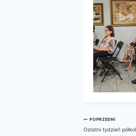
Nawigacja
POPRZEDNI
Ostatni tydzień półkol
wpisu