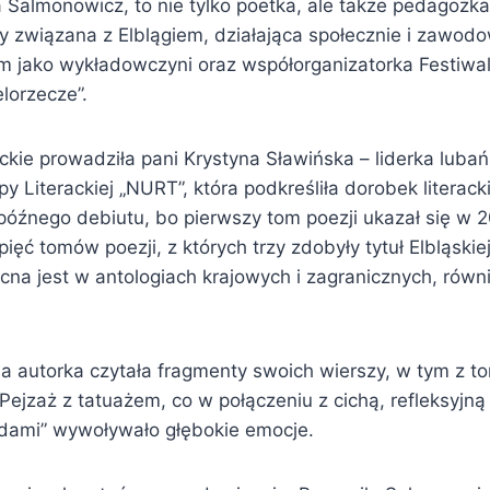
Salmonowicz, to nie tylko poetka, ale także pedagożka,
ry związana z Elblągiem, działająca społecznie i zawod
m jako wykładowczyni oraz współorganizatorka Festiwal
lorzecze”.
ckie prowadziła pani Krystyna Sławińska – liderka luba
py Literackiej „NURT”, która podkreśliła dorobek literack
późnego debiutu, bo pierwszy tom poezji ukazał się w 
ięć tomów poezji, z których trzy zdobyły tytuł Elbląskiej
cna jest w antologiach krajowych i zagranicznych, równ
a autorka czytała fragmenty swoich wierszy, w tym z t
Pejzaż z tatuażem, co w połączeniu z cichą, refleksyjn
odami” wywoływało głębokie emocje.