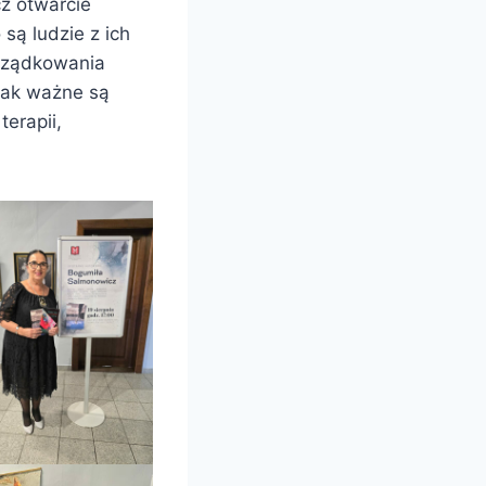
z otwarcie
 są ludzie z ich
orządkowania
jak ważne są
erapii,