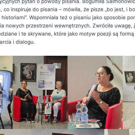
dycyjnych pytań o powody pisania. Bogumiła Salmonowic
co inspiruje do pisania – mówiła, że pisze „bo jest, i bo
 historiami”. Wspomniała też o pisaniu jako sposobie p
nia nowych przestrzeni wewnętrznych. Zwróciła uwagę, 
ziane i te skrywane, które jako motyw poezji są formą t
cia i dialogu.