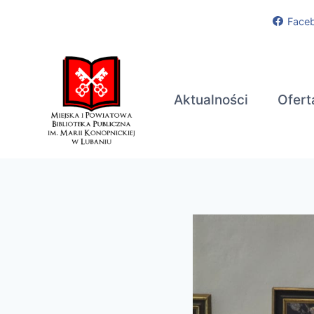
Przejdź
Face
do
treści
Aktualności
Ofert