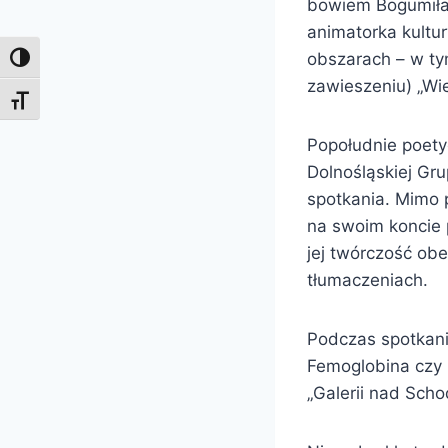
bowiem Bogumiła 
animatorka kultu
obszarach – w ty
Toggle High Contrast
zawieszeniu) „Wie
Toggle Font size
Popołudnie poety
Dolnośląskiej Gru
spotkania. Mimo 
na swoim koncie p
jej twórczość obe
tłumaczeniach.
Podczas spotkani
Femoglobina czy 
„Galerii nad Sch