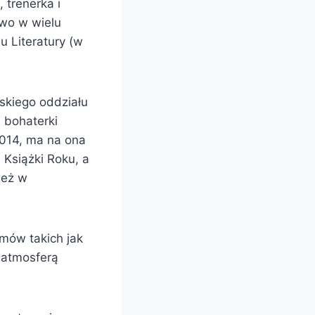
 trenerka i
owo w wielu
u Literatury (w
ńskiego oddziału
i bohaterki
2014, ma na ona
 Książki Roku, a
ież w
omów takich jak
ą atmosferą