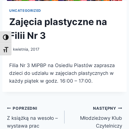
UNCATEGORIZED
Zajęcia plastyczne na
Filii Nr 3
Toggle High Contrast
3 kwietnia, 2017
Toggle Font size
Filia Nr 3 MiPBP na Osiedlu Piastów zaprasza
dzieci do udziału w zajęciach plastycznych w
każdy piątek w godz. 16:00 – 17:00.
Nawigacja
POPRZEDNI
NASTĘPNY
Z książką na wesoło –
Młodzieżowy Klub
wpisu
wystawa prac
Czytelniczy