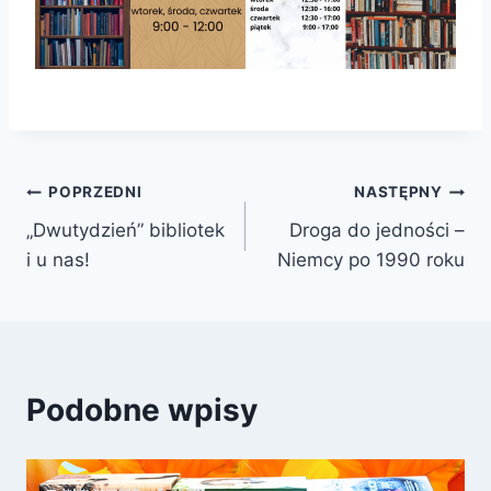
Nawigacja
POPRZEDNI
NASTĘPNY
„Dwutydzień” bibliotek
Droga do jedności –
wpisu
i u nas!
Niemcy po 1990 roku
Podobne wpisy