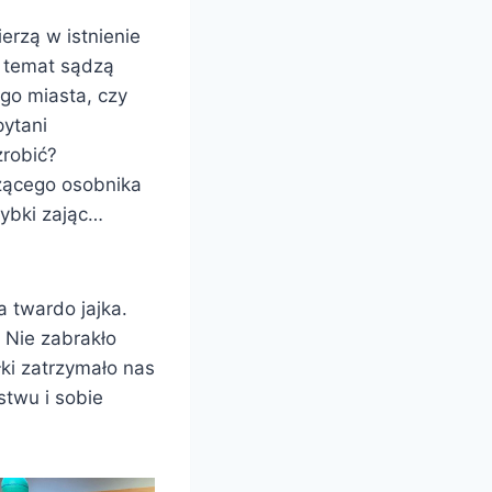
erzą w istnienie
o temat sądzą
go miasta, czy
pytani
zrobić?
zącego osobnika
zybki zając…
a twardo jajka.
 Nie zabrakło
ki zatrzymało nas
stwu i sobie