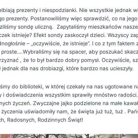
lbiają prezenty i niespodzianki. Nie wszystkie jednak wi
go prezenty. Postanowiliśmy więc sprawdzić, co na jeg
ziliśmy sondę uliczną. Zapytaliśmy mieszkańców nasze
zek istnieje? Efekt sondy zaskoczył dzieci. Wszyscy za
nogłośnie – „oczywiście, że istnieje”. I co z tym faktem 
 proste….Wybraliśmy się na spacer, aby poszukać skac
rzyznać , że to był bardzo dobry pomysł. Oczywiście, s
ł jednak dla nas drobiazgi, które bardzo nas ucieszyły.
iśmy do biblioteki, w której czekały na nas ugotowane n
 i doświadczenia wszystkim sprawiły mnóstwo radości.
nych życzeń. Zwyczajne jajko podzielone na małe kawał
 życzenia uświadomiły nam, że święta już tuż, tuż . Pań
h, Radosnych, Rodzinnych Świąt!