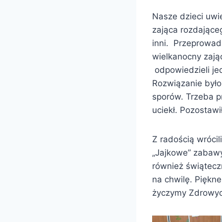
Nasze dzieci uwie
zająca rozdające
inni. Przeprowad
wielkanocny zając
odpowiedzieli jed
Rozwiązanie było
sporów. Trzeba p
uciekł. Pozostawi
Z radością wrócil
„Jajkowe” zabawy
również świątecz
na chwilę. Piękne
życzymy Zdrowyc