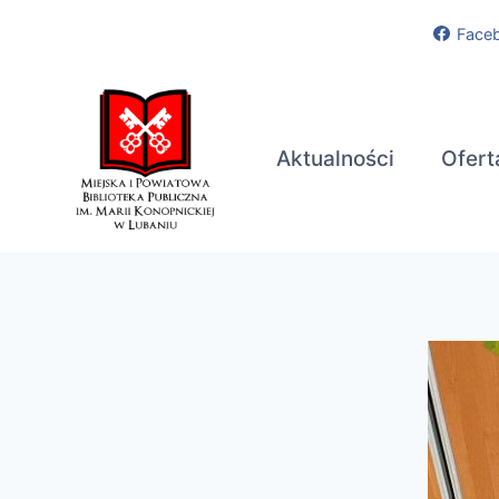
Przejdź
Face
do
treści
Aktualności
Ofert