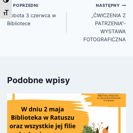
Toggle High Contrast
Nawigacja
POPRZEDNI
NASTĘPNY
Toggle Font size
Sobota 3 czerwca w
„ĆWICZENIA Z
wpisu
Bibliotece
PATRZENIA”-
WYSTAWA
FOTOGRAFICZNA
Podobne wpisy