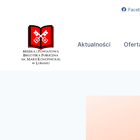
Przejdź
Face
do
treści
Aktualności
Ofert