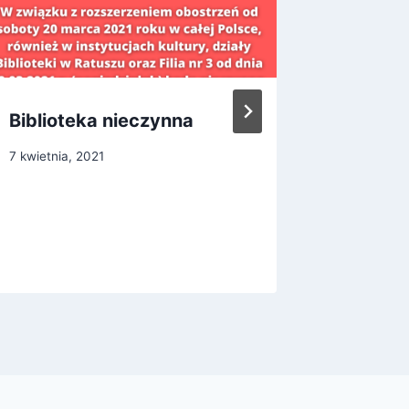
Biblioteka nieczynna
Festiwa
7 kwietnia, 2021
19 listopad