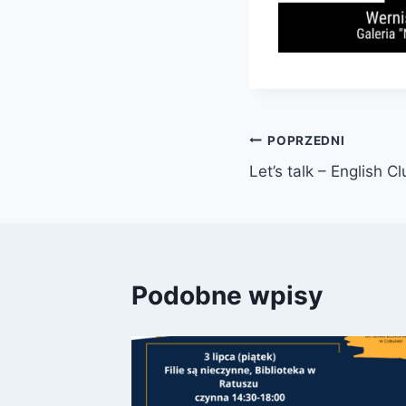
Nawigacja
POPRZEDNI
Let’s talk – English C
wpisu
Podobne wpisy