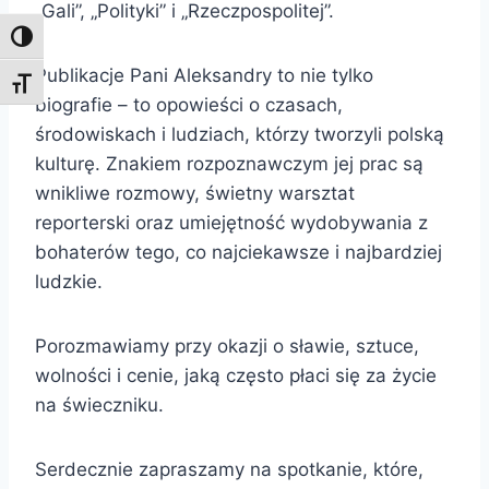
„Gali”, „Polityki” i „Rzeczpospolitej”.
Toggle High Contrast
Publikacje Pani Aleksandry to nie tylko
Toggle Font size
biografie – to opowieści o czasach,
środowiskach i ludziach, którzy tworzyli polską
kulturę. Znakiem rozpoznawczym jej prac są
wnikliwe rozmowy, świetny warsztat
reporterski oraz umiejętność wydobywania z
bohaterów tego, co najciekawsze i najbardziej
ludzkie.
Porozmawiamy przy okazji o sławie, sztuce,
wolności i cenie, jaką często płaci się za życie
na świeczniku.
Serdecznie zapraszamy na spotkanie, które,