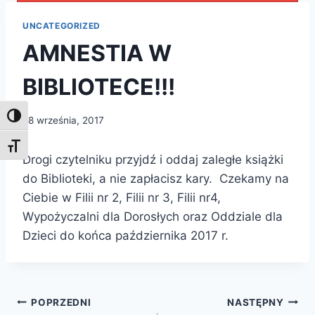
UNCATEGORIZED
AMNESTIA W
BIBLIOTECE!!!
Toggle High Contrast
28 września, 2017
Toggle Font size
Drogi czytelniku przyjdź i oddaj zaległe książki
do Biblioteki, a nie zapłacisz kary. Czekamy na
Ciebie w Filii nr 2, Filii nr 3, Filii nr4,
Wypożyczalni dla Dorosłych oraz Oddziale dla
Dzieci do końca października 2017 r.
Nawigacja
POPRZEDNI
NASTĘPNY