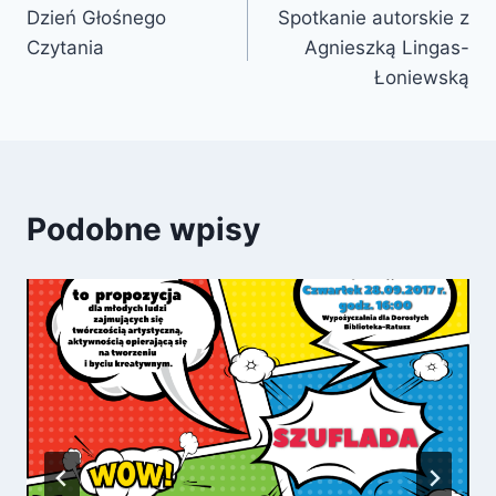
Dzień Głośnego
Spotkanie autorskie z
wpisu
Czytania
Agnieszką Lingas-
Łoniewską
Podobne wpisy