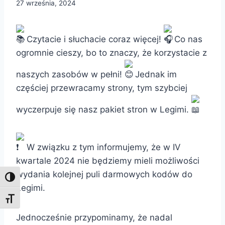
27 września, 2024
Czytacie i słuchacie coraz więcej!
Co nas
ogromnie cieszy, bo to znaczy, że korzystacie z
naszych zasobów w pełni!
Jednak im
częściej przewracamy strony, tym szybciej
wyczerpuje się nasz pakiet stron w Legimi.
W związku z tym informujemy, że w IV
kwartale 2024 nie będziemy mieli możliwości
wydania kolejnej puli darmowych kodów do
Toggle High Contrast
Legimi.
Toggle Font size
Jednocześnie przypominamy, że nadal