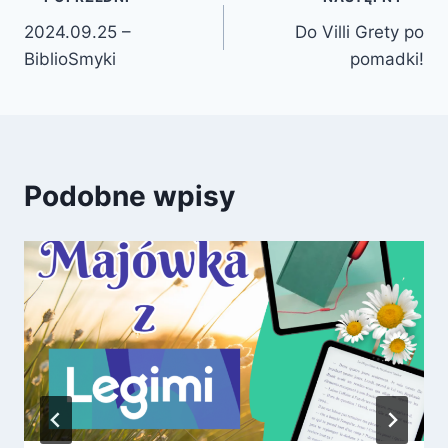
Nawigacja
2024.09.25 –
Do Villi Grety po
wpisu
BiblioSmyki
pomadki!
Podobne wpisy