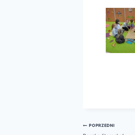
Nawigacja
POPRZEDNI