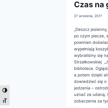
Czas na 
27 września, 2017
„Deszcz jesienny,
po czym piecze, s
powinien doświadc
wypełniają koszy
wybraliśmy się na
Strzałkowskiej „
bibliotece. Ogląd
a potem dzięki a
dowiedzieć się o 
jedzenia – ostro
Toggle High Contrast
uznać za udaną. 
zobaczenia za ty
Toggle Font size