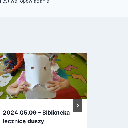
. Festiwal opowiadania
2024.05.09 – Biblioteka
Roboty
lecznicą duszy
4 września