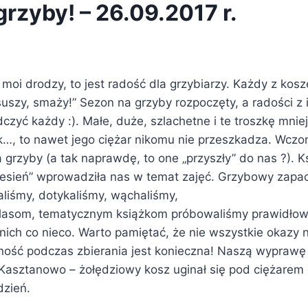
grzyby! – 26.09.2017 r.
 moi drodzy, to jest radość dla grzybiarzy. Każdy z kos
uszy, smaży!” Sezon na grzyby rozpoczęty, a radości z 
zyć każdy :). Małe, duże, szlachetne i te troszkę mniej
k…, to nawet jego ciężar nikomu nie przeszkadza. Wczor
 grzyby (a tak naprawdę, to one „przyszły” do nas ?). 
Jesień” wprowadziła nas w temat zajęć. Grzybowy zapac
aliśmy, dotykaliśmy, wąchaliśmy,
tlasom, tematycznym książkom próbowaliśmy prawidłow
nich co nieco. Warto pamiętać, że nie wszystkie okazy 
żność podczas zbierania jest konieczna! Naszą wypraw
Kasztanowo – żołędziowy kosz uginał się pod ciężarem 
dzień.