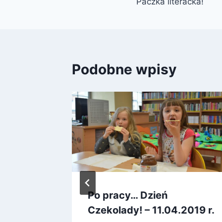
Paczka literacka!
wpisu
Podobne wpisy
oteka
Po pracy… Dzień
Czekolady! – 11.04.2019 r.