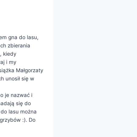
zem gna do lasu,
ich zbierania
, kiedy
aj i my
Książka Małgorzaty
h unosił się w
o je nazwać i
nadają się do
ę do lasu można
grzybów :). Do