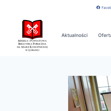
Przejdź
Face
do
treści
Aktualności
Ofert