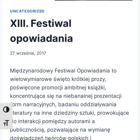
UNCATEGORIZED
XIII. Festiwal
opowiadania
27 września, 2017
Międzynarodowy Festiwal Opowiadania to
wielowymiarowe święto krótkiej prozy,
poświęcone promocji ambitnej książki,
koncentrujące się na niebanalnej prezentacji
form narracyjnych, badaniu oddziaływania
Toggle High Contrast
literatury na inne dziedziny sztuki, prowokujące
do interakcji pomiędzy autorami a
Toggle Font size
publicznością, pozwalające na wymianę
doświadczeń twórców polskich i