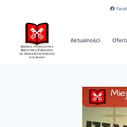
Przejdź
Face
do
treści
Aktualności
Ofert