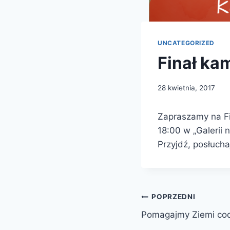
UNCATEGORIZED
Finał ka
28 kwietnia, 2017
Zapraszamy na Fi
18:00 w „Galerii 
Przyjdź, posłucha
Nawigacja
POPRZEDNI
Pomagajmy Ziemi codz
wpisu