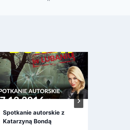
Spotkanie autorskie z
Życzeni
Katarzyną Bondą
19 grudnia,