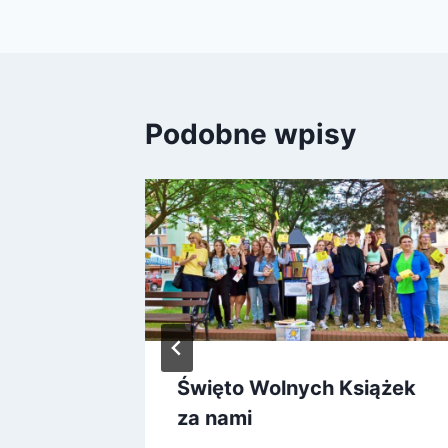
Podobne wpisy
i czyli
Święto Wolnych Książek
Dyni
za nami