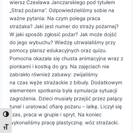
wiersz Czesława Janczarskiego pod tytułem
„Straż pożarna”. Odpowiedzieliśmy sobie na
ważne pytania: Na czym polega praca
strażaka? Jaki jest numer do straży pożarnej?
W jaki sposób zgłosić pożar? Jak może dojść
do jego wybuchu? Wiedzę utrwalaliśmy przy
pomocy plansz edukacyjnych oraz quizu.
Pomocna okazała się chusta animacyjna wraz z
pionkami i kostką do gry. Na zajęciach nie
zabrakło również zabawy: zwijaliśmy
na czas węże strażackie z bibuły. Dodatkowym
elementem spotkania była symulacja sytuacji
zagrożenia. Dzieci musiały przejść przez palący
tunel i uratować ofiarę pożaru – lalkę. Liczył się
czas, praca w grupie i spryt. Na koniec
Toggle High Contrast
wykonaliśmy pracę plastyczną: wóz strażacki.
Toggle Font size