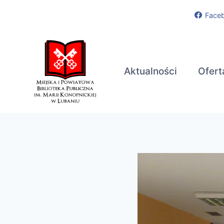
Przejdź
Face
do
treści
Aktualności
Ofert