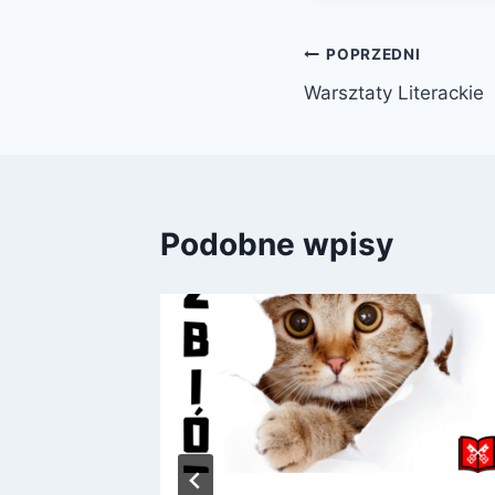
Nawigacja
POPRZEDNI
Warsztaty Literackie
wpisu
Podobne wpisy