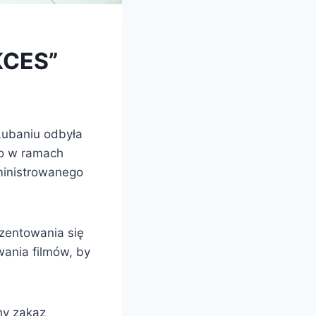
KCES”
Lubaniu odbyła
go w ramach
ministrowanego
ezentowania się
ania filmów, by
ny zakaz