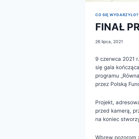
CO SIĘ WYDARZYŁO?
FINAŁ P
26 lipca, 2021
9 czerwca 2021 r
się gala kończąc
programu „Równa
przez Polską Fund
Projekt, adresow
przed kamerą, pr
na koniec stworzy
Wbrew pozorom za