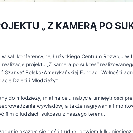
ROJEKTU „ Z KAMERĄ PO SU
. w sali konferencyjnej Łużyckiego Centrum Rozwoju w 
a realizację projektu „Z kamerą po sukces” realizowane
ć Szanse” Polsko-Amerykańskiej Fundacji Wolności ad
ację Dzieci i Młodzieży.”
any do młodzieży, miał na celu nabycie umiejętności pr
zeprowadzania wywiadów, a także nagrywania i montow
ć film o ludziach sukcesu z naszego terenu.
danie okazało się dość trudne, bowiem kilkumiesięcz