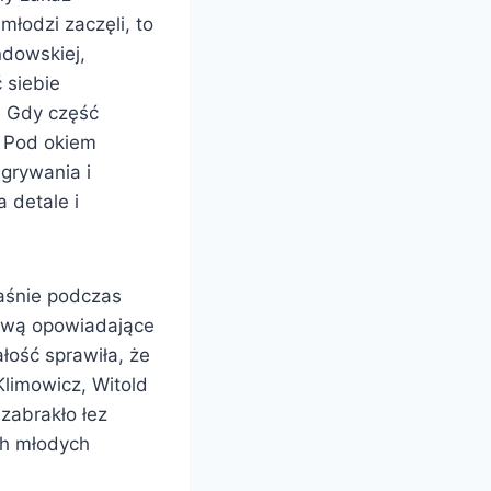
młodzi zaczęli, to
ndowskiej,
 siebie
ń. Gdy część
. Pod okiem
grywania i
 detale i
łaśnie podczas
tową opowiadające
ałość sprawiła, że
limowicz, Witold
zabrakło łez
ch młodych