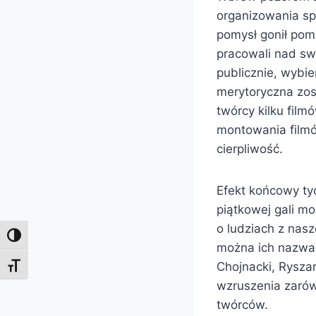
organizowania spo
pomysł gonił pom
pracowali nad swo
publicznie, wybie
merytoryczna zos
twórcy kilku fil
montowania filmów
cierpliwość.
Efekt końcowy tyc
piątkowej gali m
o ludziach z nasz
Toggle High Contrast
można ich nazwać
Chojnacki, Ryszar
Toggle Font size
wzruszenia zarów
twórców.