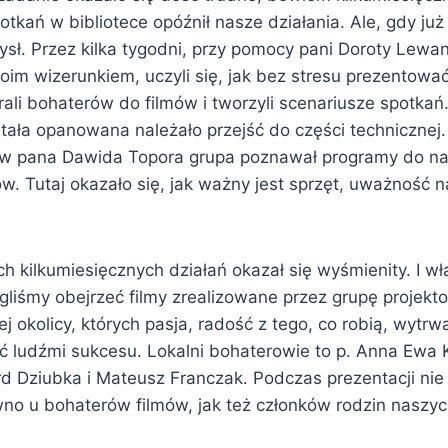
tkań w bibliotece opóźnił nasze działania. Ale, gdy już 
ysł. Przez kilka tygodni, przy pomocy pani Doroty Lewa
im wizerunkiem, uczyli się, jak bez stresu prezentować
rali bohaterów do filmów i tworzyli scenariusze spotka
tała opanowana należało przejść do części technicznej
mów pana Dawida Topora grupa poznawał programy do na
. Tutaj okazało się, jak ważny jest sprzęt, uważność na
h kilkumiesięcznych działań okazał się wyśmienity. I w
ogliśmy obejrzeć filmy zrealizowane przez grupę projek
ej okolicy, których pasja, radość z tego, co robią, wytrw
 ludźmi sukcesu. Lokalni bohaterowie to p. Anna Ewa K
d Dziubka i Mateusz Franczak. Podczas prezentacji nie 
no u bohaterów filmów, jak też członków rodzin naszy