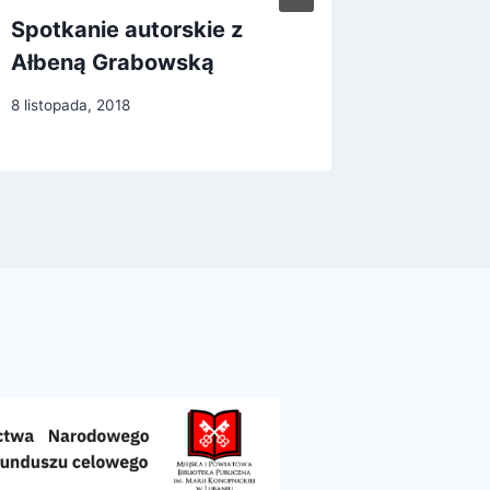
Spotkanie autorskie z
Czy Eu
Ałbeną Grabowską
kobiet
8 listopada, 2018
11 paździer