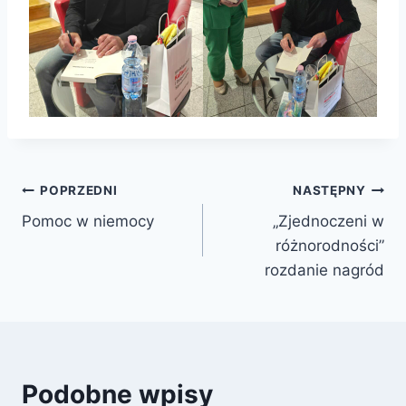
Nawigacja
POPRZEDNI
NASTĘPNY
Pomoc w niemocy
„Zjednoczeni w
wpisu
różnorodności”
rozdanie nagród
Podobne wpisy