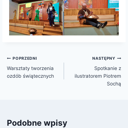
Nawigacja
POPRZEDNI
NASTĘPNY
Warsztaty tworzenia
Spotkanie z
wpisu
ozdób świątecznych
ilustratorem Piotrem
Sochą
Podobne wpisy