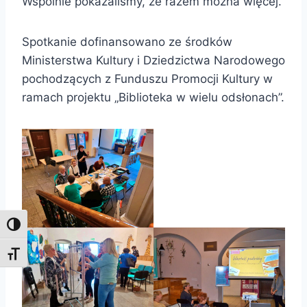
Wspólnie pokazaliśmy, że razem można więcej.
Spotkanie dofinansowano ze środków
Ministerstwa Kultury i Dziedzictwa Narodowego
pochodzących z Funduszu Promocji Kultury w
ramach projektu „Biblioteka w wielu odsłonach”.
Toggle High Contrast
Toggle Font size