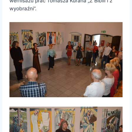
wernisażu prac Tomasza Kurana „Z Biblii i z
wyobraźni”.