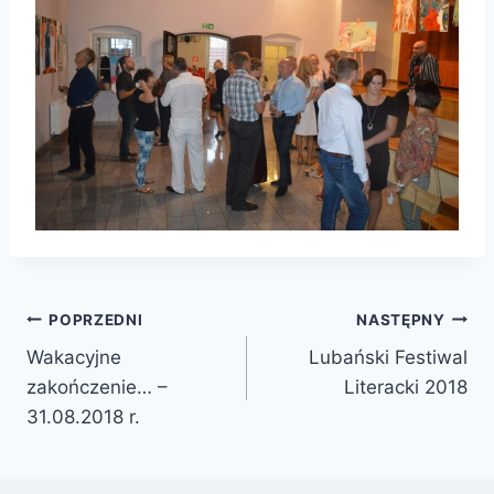
Nawigacja
POPRZEDNI
NASTĘPNY
Wakacyjne
Lubański Festiwal
wpisu
zakończenie… –
Literacki 2018
31.08.2018 r.