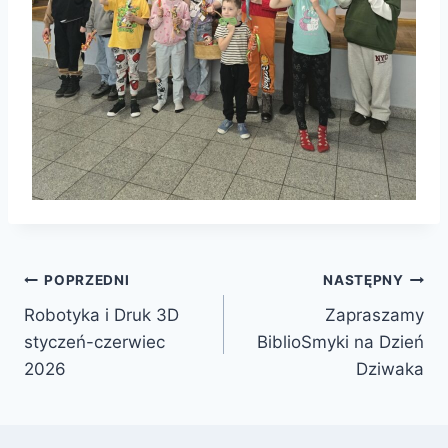
Nawigacja
POPRZEDNI
NASTĘPNY
Robotyka i Druk 3D
Zapraszamy
wpisu
styczeń-czerwiec
BiblioSmyki na Dzień
2026
Dziwaka