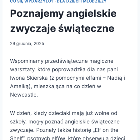
CO SIĘ WYDARZYŁO?
·
DLA DZIECI I MŁODZIEŻY
Poznajemy angielskie
zwyczaje świąteczne
29 grudnia, 2025
Wspominamy przedświąteczne magiczne
warsztaty, które poprowadziła dla nas pani
Iwona Skierska (z pomocnymi elfami – Nadią i
Amelką), mieszkająca na co dzień w
Newcastle.
W dzień, kiedy dzieciaki mają już wolne od
szkoły, mogły poznać angielskie świąteczne
zwyczaje. Poznały także historię „Elf on the
Shelf”, psotnych elfów, które obserwują dzieci