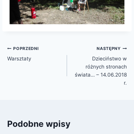
Nawigacja
POPRZEDNI
NASTĘPNY
Warsztaty
Dzieciństwo w
wpisu
różnych stronach
świata… – 14.06.2018
r.
Podobne wpisy