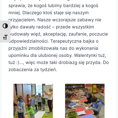
sprawia, że kogoś lubimy bardziej a kogoś
mniej. Dlaczego ktoś staje się naszym
przyjacielem. Nasze wczorajsze zabawy nie
tylko dawały radość – przede wszystkim
Toggle High Contrast
budowały więź, akceptację, zaufanie, poczucie
Toggle Font size
odpowiedzialności. Terapeutyczna bajka o
przyjaźni zmobilizowała nas do wykonania
upominku dla ulubionej osoby. Walentynki tuż,
tuż :)…, więc może taki drobiazg się przyda. Do
zobaczenia za tydzień.