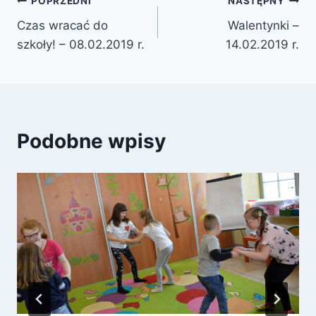
Nawigacja
POPRZEDNI
NASTĘPNY
Czas wracać do
Walentynki –
wpisu
szkoły! – 08.02.2019 r.
14.02.2019 r.
Podobne wpisy