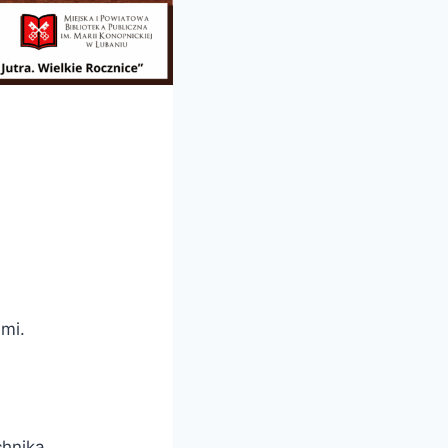
ami.
chnika