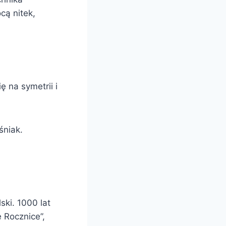
cą nitek,
ę na symetrii i
śniak.
ki. 1000 lat
 Rocznice”,