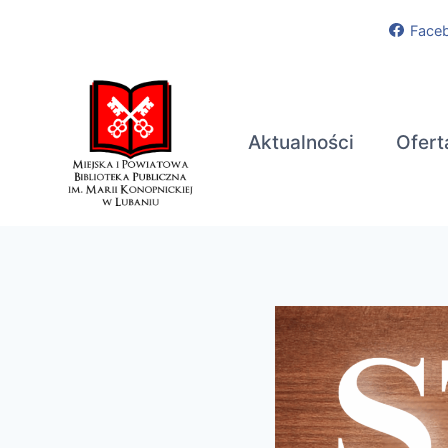
Przejdź
Face
do
treści
Aktualności
Ofert