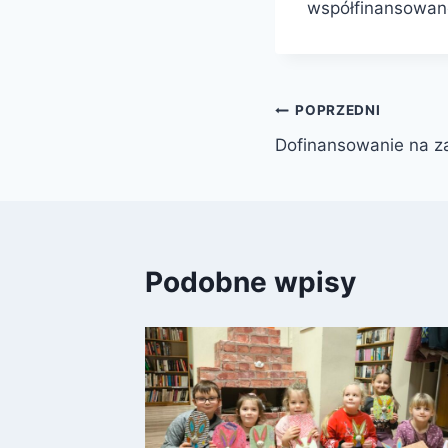
współfinansowane
Nawigacja
POPRZEDNI
Dofinansowanie na z
wpisu
Podobne wpisy