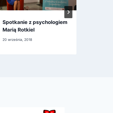
Spotkanie z psychologiem
45-lec
Marią Rotkiel
„Solid
20 września, 2018
17 marca, 