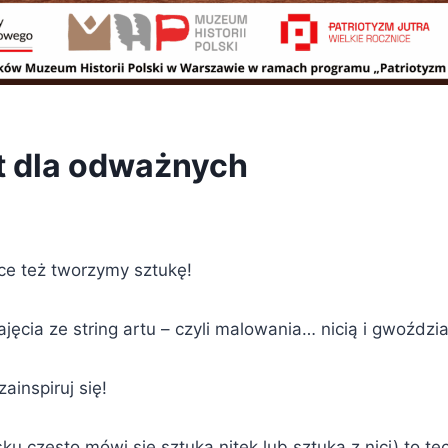
rt dla odważnych
ece też tworzymy sztukę!
ęcia ze string artu – czyli malowania… nicią i gwoździ
zainspiruj się!
sku często mówi się sztuka nitek lub sztuka z nici) to te