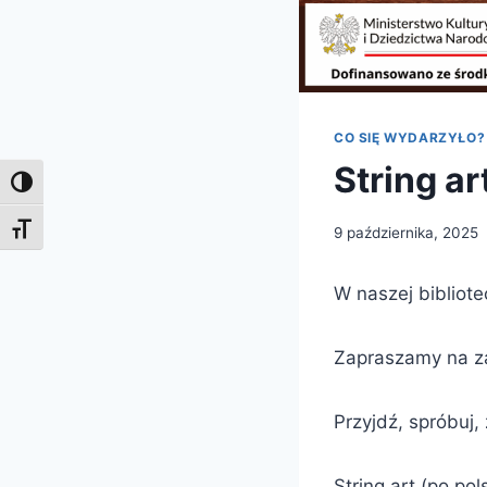
CO SIĘ WYDARZYŁO?
String a
Toggle High Contrast
Toggle Font size
9 października, 2025
W naszej bibliot
Zapraszamy na zaj
Przyjdź, spróbuj, 
String art (po pol