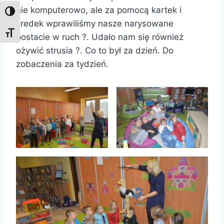
nie komputerowo, ale za pomocą kartek i
Toggle High Contrast
kredek wprawiliśmy nasze narysowane
Toggle Font size
postacie w ruch ?. Udało nam się również
ożywić strusia ?. Co to był za dzień. Do
zobaczenia za tydzień.