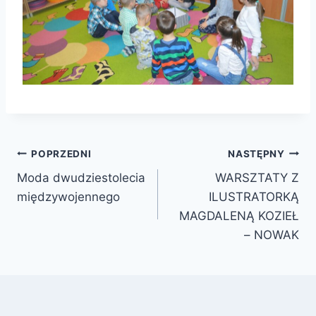
Nawigacja
POPRZEDNI
NASTĘPNY
Moda dwudziestolecia
WARSZTATY Z
wpisu
międzywojennego
ILUSTRATORKĄ
MAGDALENĄ KOZIEŁ
– NOWAK