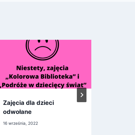
Zajęcia dla dzieci
Dnia 11
odwołane
nieczy
16 września, 2022
10 maja, 2