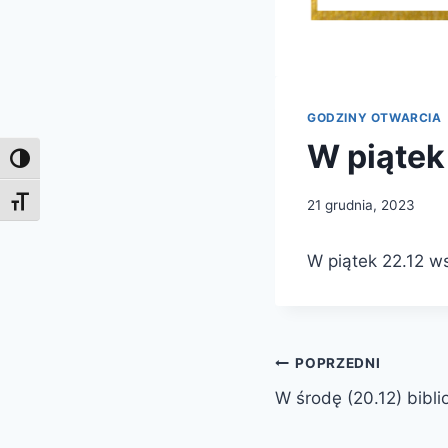
GODZINY OTWARCIA
W piątek
Toggle High Contrast
Toggle Font size
21 grudnia, 2023
W piątek 22.12 ws
Nawigacja
POPRZEDNI
W środę (20.12) bibli
wpisu