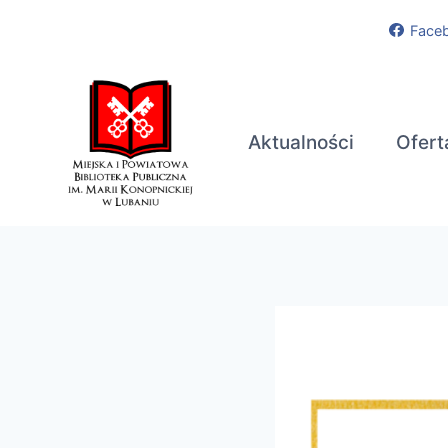
Przejdź
Face
do
treści
Aktualności
Ofert