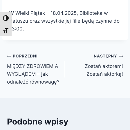
W Wielki Piątek – 18.04.2025, Biblioteka w
Toggle High Contrast
Ratuszu oraz wszystkie jej filie będą czynne do
13:00.
Toggle Font size
Nawigacja
POPRZEDNI
NASTĘPNY
MIĘDZY ZDROWIEM A
Zostań aktorem!
wpisu
WYGLĄDEM – jak
Zostań aktorką!
odnaleźć równowagę?
Podobne wpisy