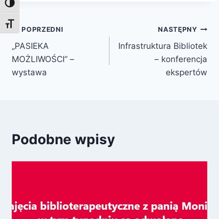
Toggle High Contrast
Toggle Font size
Nawigacja
POPRZEDNI
NASTĘPNY
„PASIEKA
Infrastruktura Bibliotek
wpisu
MOŻLIWOŚCI” –
– konferencja
wystawa
ekspertów
Podobne wpisy