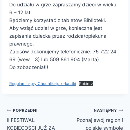
Do udziału w grze zapraszamy dzieci w wieku
6 – 12 lat.
Będziemy korzystać z tabletów Biblioteki.
Aby wziąć udział w grze, konieczne jest
zapisanie dziecka przez rodzica/opiekuna
prawnego.
Zapisów dokonujemy telefonicznie: 75 722 24
69 (wew. 13) lub 509 861 904 (Marta).
Do zobaczenia!!!
Regulamin-gry_Chochliki-julki-kautki
Pobierz
Nawigacja
POPRZEDNI
NASTĘPNY
II FESTIWAL
Poznaj swój region i
wpisu
KOBIECOŚCI JUŻ ZA
polskie symbole