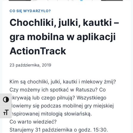
CO SIĘ WYDARZYŁO?
Chochliki, julki, kautki –
gra mobilna w aplikacji
ActionTrack
23 października, 2019
Kim są chochliki, julki, kautki i mlekowy żmij?
Czy możemy ich spotkać w Ratuszu? Co
ukrywają lub czego pilnują? Wszystkiego
Toggle High Contrast
dowiemy się podczas mobilnej gry miejskiej
Toggle Font size
inspirowanej mitologią słowiańską.
Co warto wiedzieć?
Starujemy 31 października o godz. 15:30.