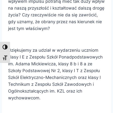
wpływem impulsu potrafią mieć tak duży wpływ
na naszą przyszłość i kształtować dalszą drogę
życia? Czy rzeczywiście nie da się zawrócić,
gdy uznamy, że obrany przez nas kierunek nie
jest tym właściwym?
Toggle High Contrast
Dziękujemy za udział w wydarzeniu uczniom
klasy I E z Zespołu Szkół Ponadpodstawowych
Toggle Font size
im. Adama Mickiewicza, klasy 8 b i 8 a ze
Szkoły Podstawowej Nr 2, klasy I T z Zespołu
Szkół Elektryczno-Mechanicznych oraz klasy I
Technikum z Zespołu Szkół Zawodowych i
Ogólnokształcących im. KZL oraz ich
wychowawcom.