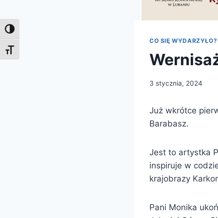
Toggle High Contrast
CO SIĘ WYDARZYŁO?
Toggle Font size
Wernisaż
3 stycznia, 2024
Już wkrótce pier
Barabasz.
Jest to artystka 
inspiruje w codzi
krajobrazy Karkon
Pani Monika ukoń