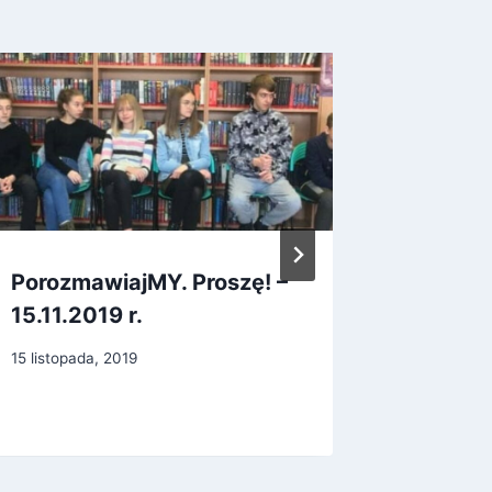
PorozmawiajMY. Proszę! –
Tworzy
15.11.2019 r.
cykl sz
15 listopada, 2019
17 listopad