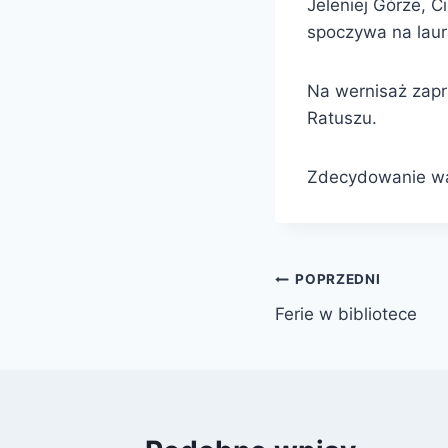
Jeleniej Górze, C
spoczywa na laura
Na wernisaż zapr
Ratuszu.
Zdecydowanie wa
Nawigacja
POPRZEDNI
Ferie w bibliotece
wpisu