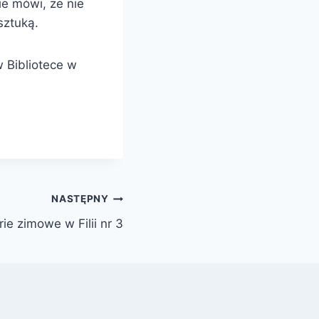
ie mówi, że nie
sztuką.
 Bibliotece w
NASTĘPNY
rie zimowe w Filii nr 3