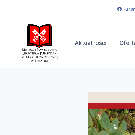
Przejdź
Face
do
treści
Aktualności
Ofert