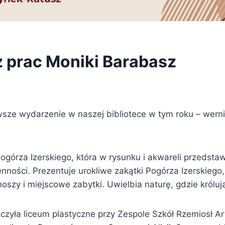
 prac Moniki Barabasz
wsze wydarzenie w naszej bibliotece w tym roku – werni
Pogórza Izerskiego, która w rysunku i akwareli przedstaw
enności. Prezentuje urokliwe zakątki Pogórza Izerskieg
oszy i miejscowe zabytki. Uwielbia naturę, gdzie królują 
czyła liceum plastyczne przy Zespole Szkół Rzemiosł A