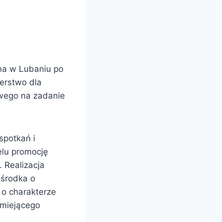
zna w Lubaniu po
erstwo dla
owego na zadanie
spotkań i
elu promocję
. Realizacja
ośrodka o
 o charakterze
umiejącego