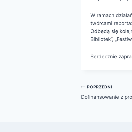
W ramach działań
twórcami reportaż
Odbędą się kolej
Bibliotek”, „Fest
Serdecznie zapr
Nawigacja
POPRZEDNI
Dofinansowanie z pr
wpisu