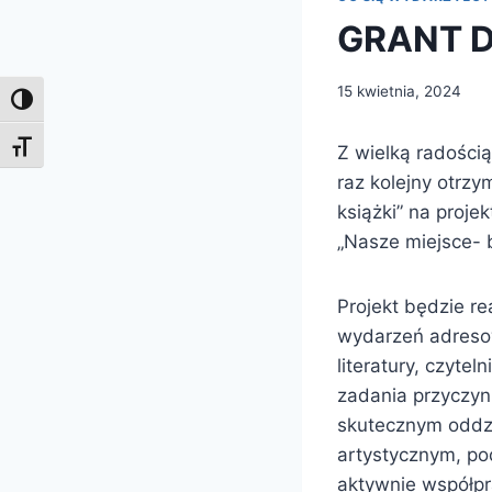
GRANT D
15 kwietnia, 2024
Toggle High Contrast
Toggle Font size
Z wielką radością
raz kolejny otrz
książki” na proje
„Nasze miejsce- b
Projekt będzie re
wydarzeń adresow
literatury, czytel
zadania przyczyni
skutecznym oddzi
artystycznym, po
aktywnie współpr