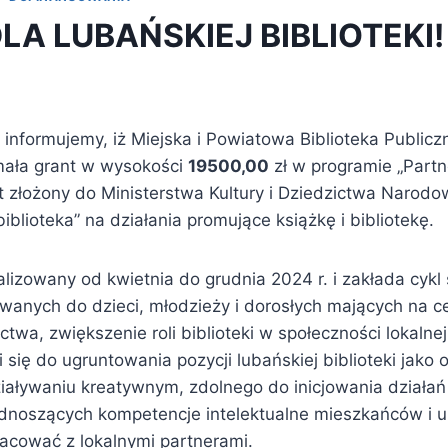
LA LUBAŃSKIEJ BIBLIOTEKI!
 informujemy, iż Miejska i Powiatowa Biblioteka Public
ymała grant w wysokości
19500,00
zł w programie „Partn
kt złożony do Ministerstwa Kultury i Dziedzictwa Narod
iblioteka” na działania promujące książkę i bibliotekę.
alizowany od kwietnia do grudnia 2024 r. i zakłada cykl 
anych do dzieci, młodzieży i dorosłych mających na c
nictwa, zwiększenie roli biblioteki w społeczności lokalnej
 się do ugruntowania pozycji lubańskiej biblioteki jako 
aływaniu kreatywnym, zdolnego do inicjowania działań
dnoszących kompetencje intelektualne mieszkańców i 
acować z lokalnymi partnerami.