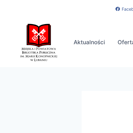
Przejdź
Face
do
treści
Aktualności
Ofert