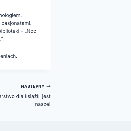
hologiem,
i pasjonatami.
blioteki – „Noc
…”.
zeniach.
NASTĘPNY
stwo dla książki jest
nasze!