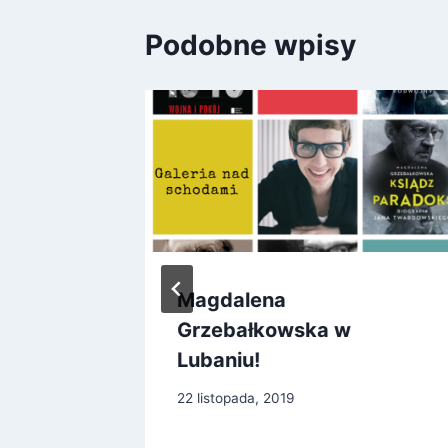
Podobne wpisy
w
Magdalena
cja
Grzebałkowska w
Lubaniu!
22 listopada, 2019