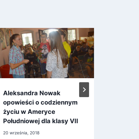
Aleksandra Nowak
Mama w
opowieści o codziennym
28 listopa
życiu w Ameryce
Południowej dla klasy VII
20 września, 2018